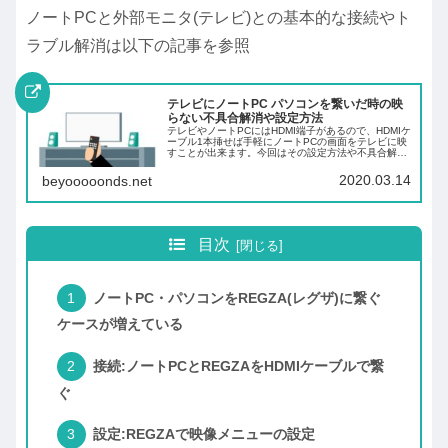
ノートPCと外部モニタ(テレビ)との基本的な接続やト
ラブル解消は以下の記事を参照
テレビにノートPC パソコンを繋いだ時の映
らない不具合解消や設定方法
テレビやノートPCにはHDMI端子があるので、HDMIケ
ーブル1本挿せば手軽にノートPCの画面をテレビに映
すことが出来ます。今回はその設定方法や不具合解消
法についてです。以下はWindows10での情報になりま
す。HDMIで繋ぐ→Windo...
2020.03.14
beyooooonds.net
目次
ノートPC・パソコンをREGZA(レグザ)に繋ぐ
ケースが増えている
接続:ノートPCとREGZAをHDMIケーブルで繋
ぐ
設定:REGZAで映像メニューの設定