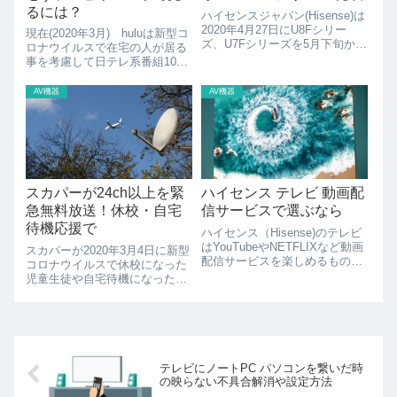
るには？
ハイセンスジャパン(Hisense)は
2020年4月27日にU8Fシリー
現在(2020年3月) huluは新型コ
ズ、U7Fシリーズを5月下旬から
ロナウイルスで在宅の人が居る
発売すると発表しました。この
事を考慮して日テレ系番組100
記事ではU8F、U7Fの特徴につ
番組以上を無料開放していま
いてまとめてみました。(画像は
す。hulu会員でない人も登録せ
AV機器
AV機器
ハイセンスより)U8Fシリーズ
ずに見ることが出来ますがその
U8FシリーズU...
手順を示します。huluが無料開
放huluのニュースリリ...
スカパーが24ch以上を緊
ハイセンス テレビ 動画配
急無料放送！休校・自宅
信サービスで選ぶなら
待機応援で
ハイセンス（Hisense)のテレビ
はYouTubeやNETFLIXなど動画
スカパーが2020年3月4日に新型
配信サービスを楽しめるものが
コロナウイルスで休校になった
あります。しかし、機種により
児童生徒や自宅待機になった人
対応している動画配信サービス
を応援するため無料放送を行う
の種類が異なるため「購入した
とを発表した自宅待機を応援！
テレビが観たい動画配信サービ
スカパー! で緊急無料放送決定
スに対応してなかった」な...
スカパー！で契約しない人でも
見ることが出来る「無料放送」
になるの...
テレビにノートPC パソコンを繋いだ時
の映らない不具合解消や設定方法